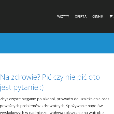
WIZYTY
OFERTA
CENNIK
Na zdrowie? Pić czy nie pić oto
jest pytanie :)
Zbyt częste sięganie po alkohol, prowadzi do uzależnienia oraz
poważnych problemów zdrowotnych. Spożywanie napojów
wyskokowych w nadmiarze, wpływa toksycznie na wątrobę,