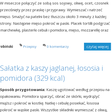
W miseczce połączyć ze sobą sos sojowy, oliwę, ocet, czosnek
przeciśnięty przez praskę i przyprawy. Wymieszać i natrzeć
mięso. Smażyć na patelni bez tłuszczu około 3 minuty z każdej
strony. Następnie mięso pokroić w paski. Placek tortilli podgrzać
ą marchewkę, plasterki cebuli i pomidora, mięso, mozzarellę oraz
czytaj więcej
robiński
Przepisy
0 komentarzy
Sałatka z kaszy jaglanej, łososia i
pomidora (329 kcal)
Sposób przygotowania:
Kaszę ugotować według przepisu na
opakowaniu. Pomidora sparzyć, obrać ze skórki, wydrążyć
miąższ i pokroić w kostkę. Natkę i cebulę posiekać, łososia
pokroić w wąskie paski. Wszystkie składniki wymieszać z oliwą,