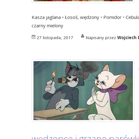
Kasza jaglana • Łosoś, wędzony • Pomidor • Cebula •
czarny mielony
27 listopada, 2017
Napisany przez
Wojciech 
wędzonce i grzane parówki