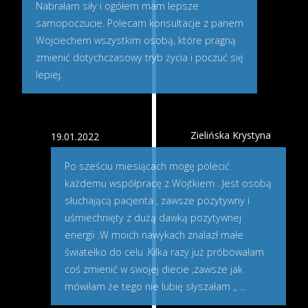
Nabrałam siły i ogółem mam lepsze
samopoczucie. Polecam konsultacje z panem
Wojciechem wszystkim osobą, które pragną
zmienić dotychczasowy tryb życia i poczuć się
lepiej.
Zielińska Krystyna
19.01.2022
Po sześciu miesiącach mogę polecić
każdemu współpracę z Wojtkiem . Jest osobą
słuchającą pacjenta , zawsze pozytywny i
uśmiechnięty z dużą dawką pozytywnej
energii .W moich nawykach znalazł małe
światełko do celu .Kilka razy już próbowałam
coś zmienić w swojej diecie ,zawsze jak
mówiłam że tego nie lubię słyszałam ,,
...