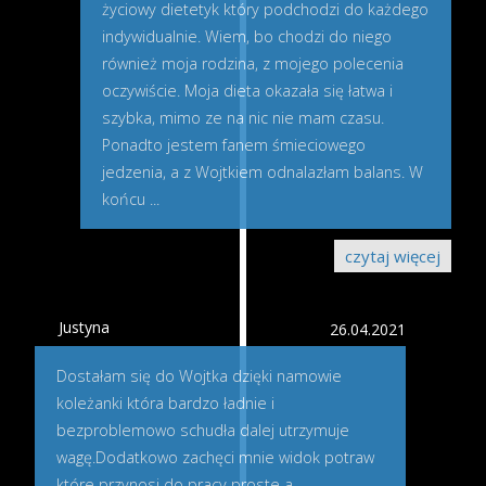
życiowy dietetyk który podchodzi do każdego
indywidualnie. Wiem, bo chodzi do niego
również moja rodzina, z mojego polecenia
oczywiście. Moja dieta okazała się łatwa i
szybka, mimo ze na nic nie mam czasu.
Ponadto jestem fanem śmieciowego
jedzenia, a z Wojtkiem odnalazłam balans. W
końcu
...
czytaj więcej
Justyna
26.04.2021
Dostałam się do Wojtka dzięki namowie
koleżanki która bardzo ładnie i
bezproblemowo schudła dalej utrzymuje
wagę.Dodatkowo zachęci mnie widok potraw
które przynosi do pracy proste a