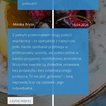
polecam!
Monika Bryza
16.04.2026
Z pełnym przekonaniem mogę polecić
współpracę – to specjalista z najwyższej
półki. Każde spotkanie przebiega w
profesjonalny sposób, ale jednocześnie w
bardzo przyjaznej i komfortowej atmosferze.
Wszystkie kwestie są dokładnie omawiane,
bez pośpiechu i bez schematycznego
podejścia. To nie jest „gotowiec” – tutaj
naprawdę liczy się człowiek i jego
indywidualna
...
czytaj więcej