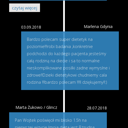
czytaj więcej
Marlena Gdynia
03.09.2018
Bardzo polecam super dietetyk na
poziomie!!!robi badania ,konkretnie
podchodzi do każdego pacjenta jesteśmy
całą rodziną na diecie i sa to normalne
nieskomplikowane posilki zadne wymyslne i
zdrowe!!Dzieki dietetykowi chudniemy cala
rodzina !!!bardzo polecam !!!!I dziękujemy!!:)
Marta Żukowo / Glincz
28.07.2018
Pan Wojtek poświęcił mi blisko 1.5h na
pierwszej wizycie (moja dieta jest B.trudna