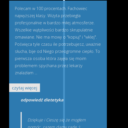
Polecam w 100 procentach. Fachowiec
najwyższej klasy. Wizyta przebiegła
profesjonalnie w bardzo miłej atmosferze.
Wszelkie wątpliwości bardzo skrupulatnie
omawiane. Nie ma mowy o "kopiuj" i "wklej".
Poświęca tyle czasu ile potrzebujesz, uważnie
słucha, bije od Niego przeogromne ciepło. To
pierwsza osoba która zajęła się moim
problemem spychana przez lekarzy
znalazłam
...
czytaj więcej
odpowiedź dietetyka
Dziękuje i Cieszę się że mogłem
pomóc...razem damy radę :)