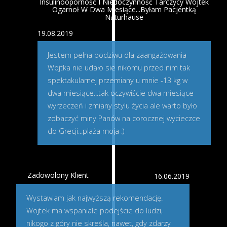
Insulinooporność I Niedoczynność Tarczycy Wojtek
Ogarnoł W Dwa Miesiące...Byłam Pacjentką
Naturhause
19.08.2019
Jestem pełna podziwu dla zaangażowania
Wojtka nie udało sie nikomu przed nim tak
spektakularnej przemiany u mnie -13 kg w
dwa miesiące...tak oczywiście dwa miesiące
wyrzeczeń i zmiany stylu życia ale warto było
zobaczyć miny Panów na corocznej wycieczce
do Grecji...plaża moja :)
Zadowolony Klient
16.06.2019
Wystawiam jak najwyższą rekomendację.
Wojtek ma wspaniałe podejście do ludzi,
nikogo z góry nie skreśla, nawet, gdy zdarzy