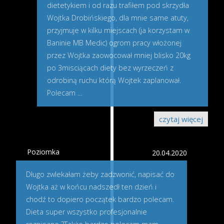
dietetykiem i od razu trafiłem pod skrzydła
Wojtka Drobińskiego, dla mnie same atuty,
przyjmuje w kilku miejscach (ja korzystam w
Baninie MB Medic) ogrom pracy włożonej
przez Wojtka zaowocował mniej blisko 20kg
po 3misciącach diety bez wyrzeczeń z
odrobiną ruchu którą Wojtek zaplanował.
Polecam
...
czytaj więcej
Poziomka
20.04.2020
Długo zwlekałam żeby zadzwonić, napisać do
Wojtka aż w końcu nadszedł ten dzień i
chodź to dopiero początek bardzo polecam.
Dieta super wszystko profesjonalnie