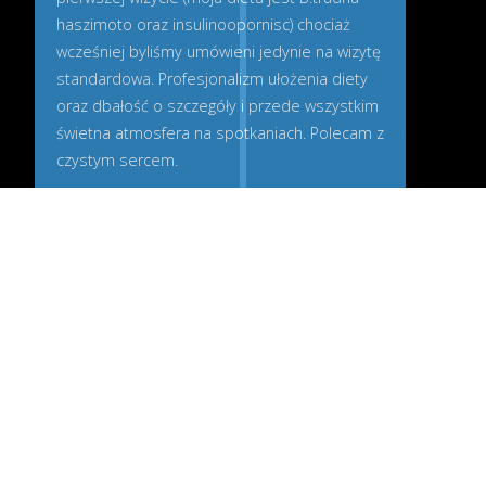
haszimoto oraz insulinoopornisc) chociaż
wcześniej byliśmy umówieni jedynie na wizytę
standardowa. Profesjonalizm ułożenia diety
oraz dbałość o szczegóły i przede wszystkim
świetna atmosfera na spotkaniach. Polecam z
czystym sercem.
Marcin K
09.07.2018
WOJTEK DROBINSKI Z CHWASZCZYNA PELEN
PROFESJONALIZM ROZMAWIA SIE Z NIM JAK Z
KUMPLEM SUPER POLECAM.
Dorota
10.06.2018