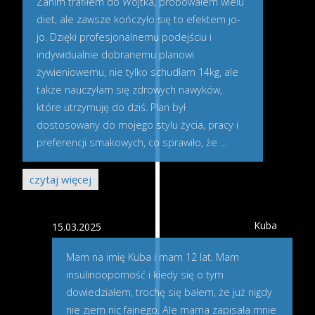
Zanim trafiłem do Wojtka, próbowałem wielu
diet, ale zawsze kończyło się to efektem jo-
jo. Dzięki profesjonalnemu podejściu i
indywidualnie dobranemu planowi
żywieniowemu, nie tylko schudłam 14kg, ale
także nauczyłam się zdrowych nawyków,
które utrzymuję do dziś. Plan był
dostosowany do mojego stylu życia, pracy i
preferencji smakowych, co sprawiło, że
...
czytaj więcej
Kuba
15.03.2025
Mam na imię Kuba i mam 12 lat. Mam
insulinooporność i kiedy się o tym
dowiedziałem, trochę się bałem, że już nigdy
nie zjem nic fajnego. Ale mama zapisała mnie