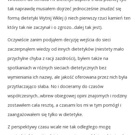
tak naprawdę musiałem dojrzeć jednocześnie znudzić się
formą dietetyki Wytnij Wklej (i niech pierwszy rzuci kamień ten
który tak nie zaczynał i o zgrozo...dalej tak jest).
Oczywiście zanim podjąłem decyzję wejścia do sieci
zaczerpnąłem wiedzy od innych dietetyków (niestety mało
przychylne chyba z racji zazdrości), byłem także na
spotkaniach w różnych sieciach dietetycznych bez
wymieniania ich nazwy, ale jakość oferowana przez nich była
przytłaczająco słaba. No i docieramy do czasów
współczesnych...wbrew obiegowej opini znajomych i rodziny
zostawiłem cała resztę, a czasami los mi w tym pomógł i
zaangażowałem się tylko w dietetyke.
Z perspektywy czasu wcale nie tak odległego mogę