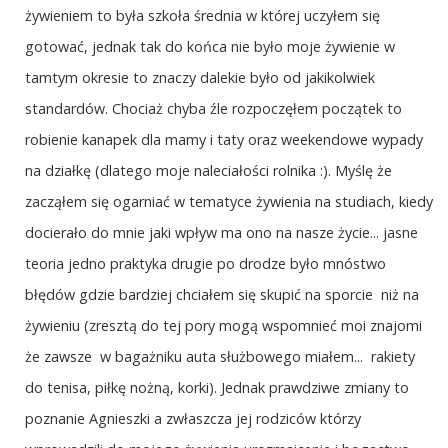
żywieniem to była szkoła średnia w której uczyłem się
gotować, jednak tak do końca nie było moje żywienie w
tamtym okresie to znaczy dalekie było od jakikolwiek
standardów. Chociaż chyba źle rozpoczęłem początek to
robienie kanapek dla mamy i taty oraz weekendowe wypady
na działkę (dlatego moje naleciałości rolnika :). Myślę że
zacząłem się ogarniać w tematyce żywienia na studiach, kiedy
docierało do mnie jaki wpływ ma ono na nasze życie... jasne
teoria jedno praktyka drugie po drodze było mnóstwo
błędów gdzie bardziej chciałem się skupić na sporcie niż na
żywieniu (zresztą do tej pory mogą wspomnieć moi znajomi
że zawsze w bagażniku auta służbowego miałem... rakiety
do tenisa, piłkę nożną, korki). Jednak prawdziwe zmiany to
poznanie Agnieszki a zwłaszcza jej rodziców którzy