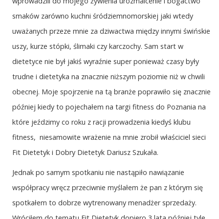
wprowadzili do mojego żywienia urozmaicenie i bogactwo
smaków zarówno kuchni śródziemnomorskiej jaki wtedy
uważanych przeze mnie za dziwactwa między innymi świńskie
uszy, kurze stópki, ślimaki czy karczochy. Sam start w
dietetyce nie był jakiś wyraźnie super ponieważ czasy były
trudne i dietetyka na znacznie niższym poziomie niż w chwili
obecnej. Moje spojrzenie na tą branże poprawiło się znacznie
później kiedy to pojechałem na targi fitness do Poznania na
które jeździmy co roku z racji prowadzenia kiedyś klubu
fitness, niesamowite wrażenie na mnie zrobił właściciel sieci
Fit Dietetyk i Dobry Dietetyk Dariusz Szukała.
Jednak po samym spotkaniu nie nastąpiło nawiązanie
współpracy wręcz przeciwnie myślałem że pan z którym się
spotkałem to dobrze wytrenowany menadżer sprzedaży.
Wróciłem do tematu Fit Dietetyk dopiero 3 lata później tyle