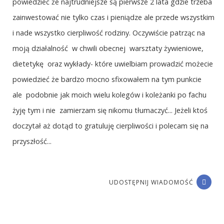
powiedzieć że najtrudniejsze są pierwsze 2 lata gdzie trzeba
zainwestować nie tylko czas i pieniądze ale przede wszystkim
i nade wszystko cierpliwość rodziny. Oczywiście patrząc na
moją działalność w chwili obecnej warsztaty żywieniowe,
dietetykę oraz wykłady- które uwielbiam prowadzić możecie
powiedzieć że bardzo mocno sfixowałem na tym punkcie
ale podobnie jak moich wielu kolegów i koleżanki po fachu
żyję tym i nie zamierzam się nikomu tłumaczyć... Jeżeli ktoś
doczytał aż dotąd to gratuluję cierpliwości i polecam się na
przyszłość...
UDOSTĘPNIJ WIADOMOŚĆ