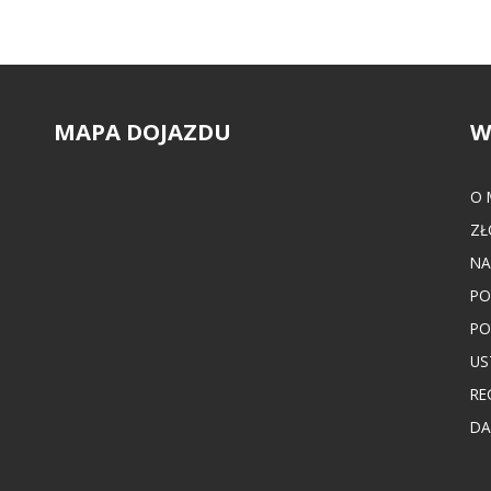
MAPA DOJAZDU
W
O 
ZŁ
NA
PO
PO
US
RE
DA