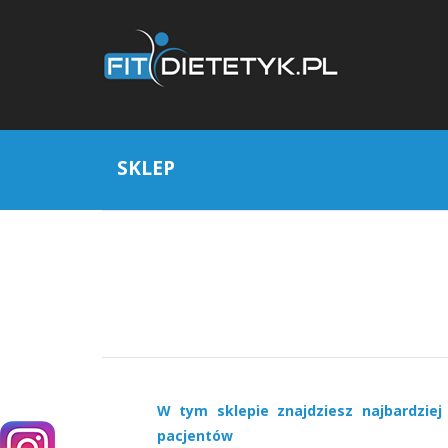
SKLEP
W tym sklepie znajdziesz najbardziej
pacjentów