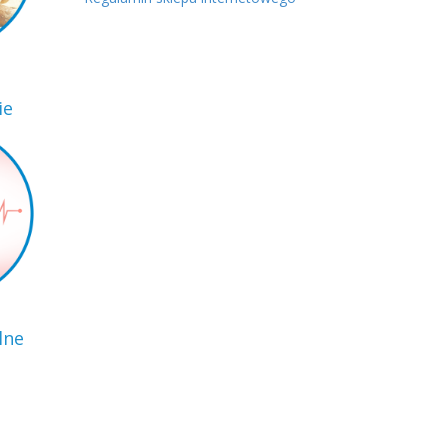
ie
lne