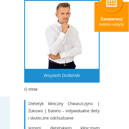
Wojciech Drobiński
O mnie
Dietetyk kliniczny Chwaszczyno |
Żukowo | Banino – indywidualne diety
i skuteczne odchudzanie
Jestem dietetykiem klinicznym