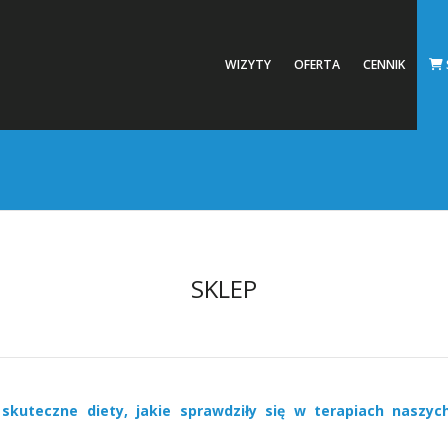
WIZYTY
OFERTA
CENNIK
SKLEP
 skuteczne diety, jakie sprawdziły się w terapiach naszyc