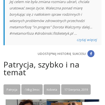
Jej celem nie była zmiana rozmiaru ubrań, chciała
uratować swoje życie. Waleczna ponad miarę
borykając się z natłokiem spraw rodzinnych i
własnych problemów zdrowotnych przechodzi
metamorfozę "in progres" Dorota Walczymy dalej...
#metamorfoza #drobinski.fitdietetyk.pl ...
czytaj więcej
UDOSTĘPNIJ HISTORIĘ SUKCESU
Patrycja, szybko i na
temat
Patrycja
-14kg 3msc
Kobieta
17 Sierpnia, 2019